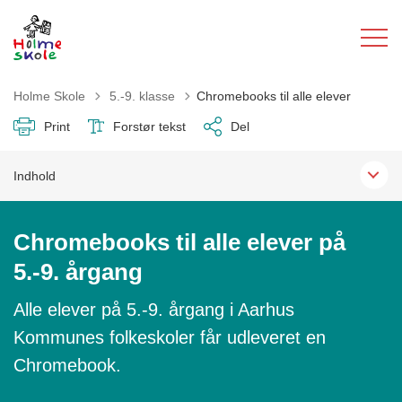
Tilbage til
Holme Skole
5.-9. klasse
Chromebooks til alle elever
Print
Forstør tekst
Del
Indhold
Chromebooks til alle elever på
5.-9. årgang
Alle elever på 5.-9. årgang i Aarhus
Kommunes folkeskoler får udleveret en
Chromebook.