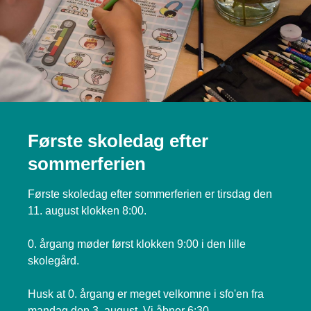
Første skoledag efter
sommerferien
Første skoledag efter sommerferien er tirsdag den
11. august klokken 8:00.
0. årgang møder først klokken 9:00 i den lille
skolegård.
Husk at 0. årgang er meget velkomne i sfo'en fra
mandag den 3. august. Vi åbner 6:30