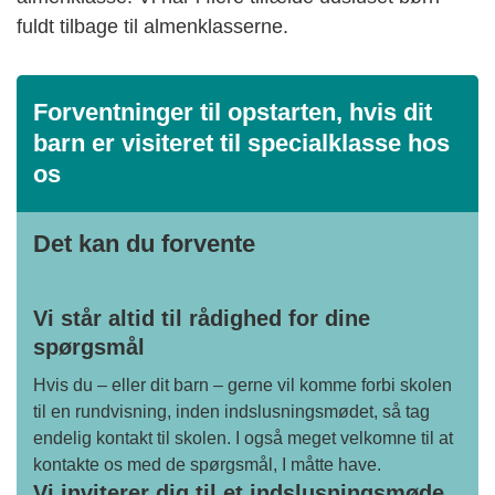
fuldt tilbage til almenklasserne.
Forventninger til opstarten, hvis dit
barn er visiteret til specialklasse hos
os
Det kan du forvente
Vi står altid til rådighed for dine
spørgsmål
Hvis du – eller dit barn – gerne vil komme forbi skolen
til en rundvisning, inden indslusningsmødet, så tag
endelig kontakt til skolen. I også meget velkomne til at
kontakte os med de spørgsmål, I måtte have.
Vi inviterer dig til et indslusningsmøde